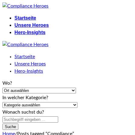
Skip
to
Startseite
content
Unsere Heroes
Hero-Insights
Startseite
Unsere Heroes
Hero-Insights
Wo?
In welcher Kategorie?
Wonach suchst du?
Suche
Home
/
Posts tagged “Compliance”