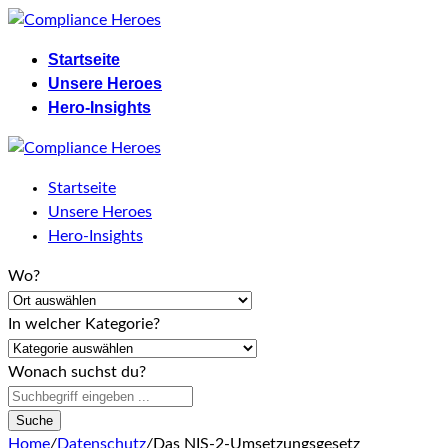
Skip
to
Startseite
content
Unsere Heroes
Hero-Insights
Startseite
Unsere Heroes
Hero-Insights
Wo?
In welcher Kategorie?
Wonach suchst du?
Suche
Home
/
Datenschutz
/
Das NIS-2-Umsetzungsgesetz