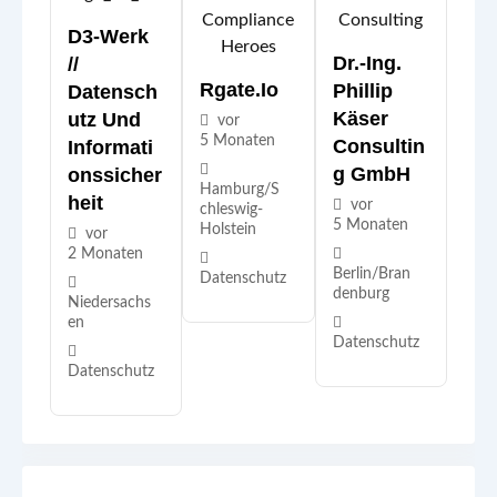
D3-Werk
Dr.-Ing.
//
Rgate.io
Phillip
Datensch
Käser
Utz Und
vor
5 Monaten
Consultin
Informati
G GmbH
Onssicher
Hamburg/S
Heit
vor
chleswig-
5 Monaten
Holstein
vor
2 Monaten
Berlin/Bran
Datenschutz
denburg
Niedersachs
en
Datenschutz
Datenschutz