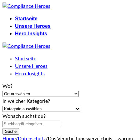
Skip
to
Startseite
content
Unsere Heroes
Hero-Insights
Startseite
Unsere Heroes
Hero-Insights
Wo?
In welcher Kategorie?
Wonach suchst du?
Suche
Home
/
Datenschutz
/
Das Verarbeitungsverzeichnis – warum