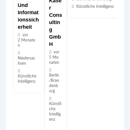
Käse
Und
Künstliche Intelligenz
R
Informat
Cons
Ionssich
Ultin
Erheit
G
vor
Gmb
2 Monate
H
n
vor
5 Mo
Niedersac
naten
hsen
Berlin
Künstliche
/Bran
Intelligenz
denb
urg
Künstli
che
Intellig
enz